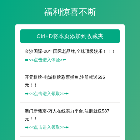
福利惊喜不断
Ctrl+D将本页添加到收藏夹
金沙国际-20年国际老品牌,全球顶级娱乐！！！
➡️<<点击进入体验>⬅️
开元棋牌-电游棋牌彩票捕鱼,注册就送595
元！！！
➡️<<点击进入领取>>⬅️
澳门新葡京-万人在线实力平台,注册就送587
元！！！
➡️<<点击进入领取>>⬅️