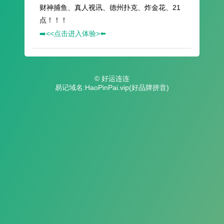
财神捕鱼、真人视讯、德州扑克、炸金花、21
点！！！
➡️<<点击进入体验>⬅️
© 好运连连
易记域名:HaoPinPai.vip(好品牌拼音)